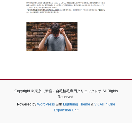
Copyright © 東京（新宿）自毛植毛専門クリニックレポ All Rights
Reserved.
Powered by
WordPress
with
Lightning Theme
&
VK All in One
Expansion Unit