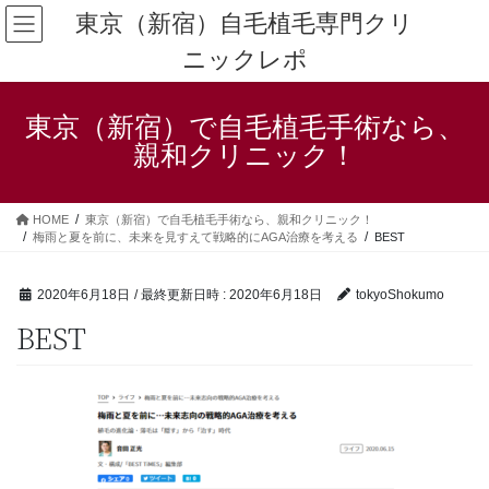
コ
ナ
東京（新宿）自毛植毛専門クリ
ン
ビ
ニックレポ
テ
ゲ
ン
ー
ツ
シ
東京（新宿）で自毛植毛手術なら、
へ
ョ
ス
ン
親和クリニック！
キ
に
ッ
移
プ
動
HOME
東京（新宿）で自毛植毛手術なら、親和クリニック！
梅雨と夏を前に、未来を見すえて戦略的にAGA治療を考える
BEST
2020年6月18日
/ 最終更新日時 :
2020年6月18日
tokyoShokumo
BEST