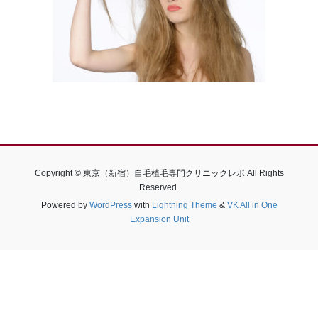
Copyright © 東京（新宿）自毛植毛専門クリニックレポ All Rights
Reserved.
Powered by
WordPress
with
Lightning Theme
&
VK All in One
Expansion Unit