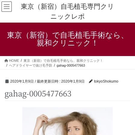
コ
ナ
東京（新宿）自毛植毛専門クリ
ン
ビ
ニックレポ
テ
ゲ
ン
ー
ツ
シ
東京（新宿）で自毛植毛手術なら、
へ
ョ
ス
ン
親和クリニック！
キ
に
ッ
移
プ
動
HOME
東京（新宿）で自毛植毛手術なら、親和クリニック！
ヘアドライヤーで抜け毛予防
gahag-0005477663
2020年1月9日
/ 最終更新日時 :
2020年1月9日
tokyoShokumo
gahag-0005477663