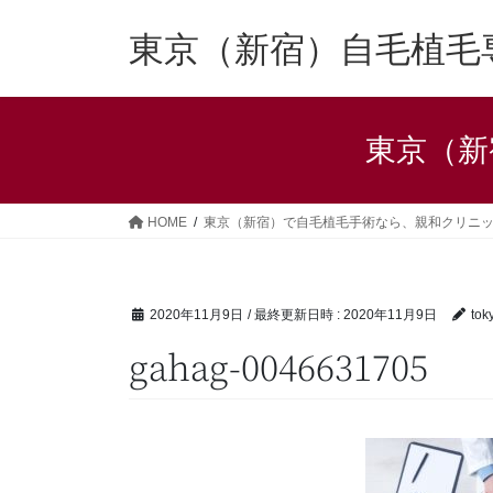
コ
ナ
ン
ビ
東京（新宿）自毛植毛
テ
ゲ
ン
ー
ツ
シ
東京（新
へ
ョ
ス
ン
キ
に
ッ
移
HOME
東京（新宿）で自毛植毛手術なら、親和クリニ
プ
動
2020年11月9日
/ 最終更新日時 :
2020年11月9日
tok
gahag-0046631705