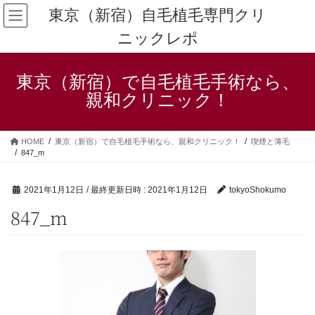
コ
ナ
東京（新宿）自毛植毛専門クリ
ン
ビ
ニックレポ
テ
ゲ
ン
ー
ツ
シ
東京（新宿）で自毛植毛手術なら、
へ
ョ
ス
ン
親和クリニック！
キ
に
ッ
移
プ
動
HOME
東京（新宿）で自毛植毛手術なら、親和クリニック！
喫煙と薄毛
847_m
2021年1月12日
/ 最終更新日時 :
2021年1月12日
tokyoShokumo
847_m