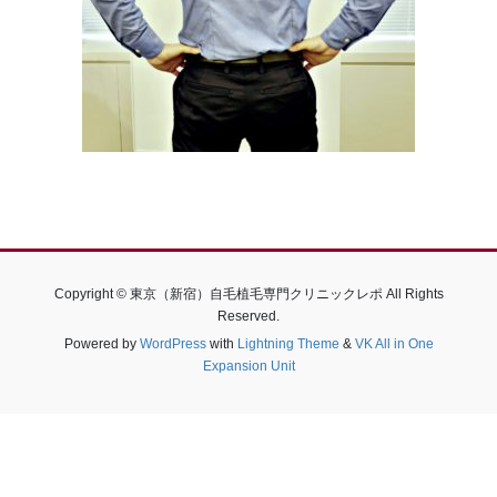
Copyright © 東京（新宿）自毛植毛専門クリニックレポ All Rights
Reserved.
Powered by
WordPress
with
Lightning Theme
&
VK All in One
Expansion Unit