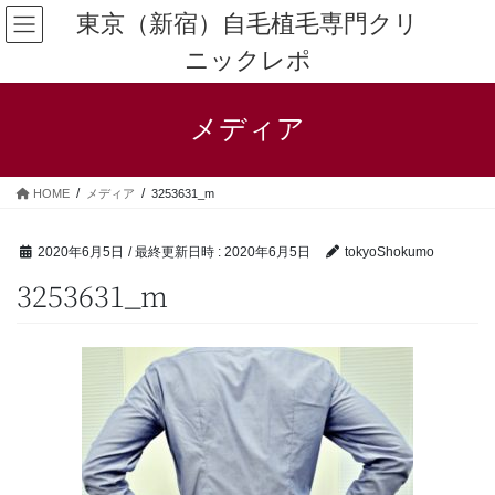
コ
ナ
東京（新宿）自毛植毛専門クリ
ン
ビ
ニックレポ
テ
ゲ
ン
ー
ツ
シ
メディア
へ
ョ
ス
ン
キ
に
HOME
メディア
3253631_m
ッ
移
プ
動
2020年6月5日
/ 最終更新日時 :
2020年6月5日
tokyoShokumo
3253631_m