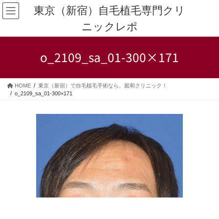
コ
ナ
東京（新宿）自毛植毛専門クリ
ン
ビ
ニックレポ
テ
ゲ
ン
ー
ツ
シ
o_2109_sa_01-300×171
へ
ョ
ス
ン
キ
に
HOME
東京（新宿）で自毛植毛手術なら、親和クリニック！
ッ
移
o_2109_sa_01-300×171
プ
動