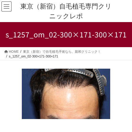
コ
ナ
東京（新宿）自毛植毛専門クリ
ン
ビ
ニックレポ
テ
ゲ
ン
ー
ツ
シ
s_1257_om_02-300×171-300×171
へ
ョ
ス
ン
キ
に
HOME
東京（新宿）で自毛植毛手術なら、親和クリニック！
ッ
移
s_1257_om_02-300×171-300×171
プ
動