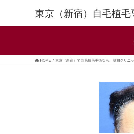
コ
ナ
ン
ビ
東京（新宿）自毛植毛
テ
ゲ
ン
ー
ツ
シ
へ
ョ
ス
ン
キ
に
ッ
移
HOME
東京（新宿）で自毛植毛手術なら、親和クリニ
プ
動