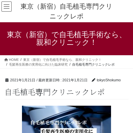
コ
ナ
東京（新宿）自毛植毛専門クリ
ン
ビ
ニックレポ
テ
ゲ
ン
ー
ツ
シ
東京（新宿）で自毛植毛手術なら、
へ
ョ
ス
ン
親和クリニック！
キ
に
ッ
移
プ
動
HOME
東京（新宿）で自毛植毛手術なら、親和クリニック！
毛髪再生医療の実用化に向けた臨床研究
自毛植毛専門クリニックレポ
2021年1月21日
/ 最終更新日時 :
2021年1月21日
tokyoShokumo
自毛植毛専門クリニックレポ