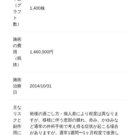
（グ
1,400株
ラフ
ト
数）
施術
の費
用
1,460,000円
（税
抜）
施術
治療
2014/10/31
日
主な
リス
術後の過ごし方・個人差により程度は異なりま
クと
すが、移植に伴う患部の腫れ、赤み、かゆみな
副作
ど通常の外科手術で考え得る症状が起こる場合
用に
がありますが、通常1週間〜1ヶ月程度で改善し