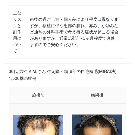
主な
リス
術後の過ごし方・個人差により程度は異なりま
クと
すが、移植に伴う患部の腫れ、赤み、かゆみな
副作
ど通常の外科手術で考え得る症状が起こる場合
用に
がありますが、通常1週間〜1ヶ月程度で改善し
つい
ますのでご安心ください。
て
30代 男性 K.M.さん 生え際・頭頂部の自毛植毛(MIRAI法)
1,500株の症例
施術前
施術後