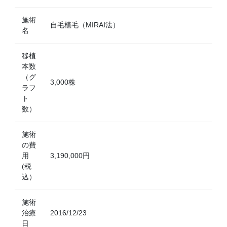
施術
自毛植毛（MIRAI法）
名
移植
本数
（グ
3,000株
ラフ
ト
数）
施術
の費
用
3,190,000円
(税
込）
施術
治療
2016/12/23
日