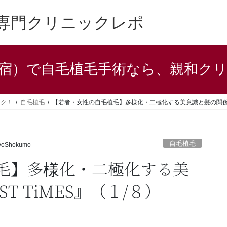
専門クリニックレポ
宿）で自毛植毛手術なら、親和ク
ック！
自毛植毛
【若者・女性の自毛植毛】多様化・二極化する美意識と髪の関係（『B
自毛植毛
yoShokumo
毛】多様化・二極化する美
T TiMES』（１/８）