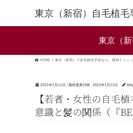
コ
ナ
ン
ビ
東京（新宿）自毛植毛
テ
ゲ
ン
ー
ツ
シ
東京（新
へ
ョ
ス
ン
キ
に
ッ
移
HOME
東京（新宿）で自毛植毛手術なら、親和クリニ
プ
動
2021年1月11日
/ 最終更新日時 :
2021年1月21日
tok
【若者・女性の自毛植
意識と髪の関係（『BES